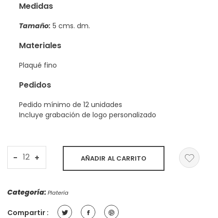
Medidas
Tamaño:
5 cms. dm.
Materiales
Plaqué fino
Pedidos
Pedido mínimo de 12 unidades
Incluye grabación de logo personalizado
Separador
-
+
AÑADIR AL CARRITO
de
página
con
Categoría:
Platería
Huayruro
quantity
Compartir :