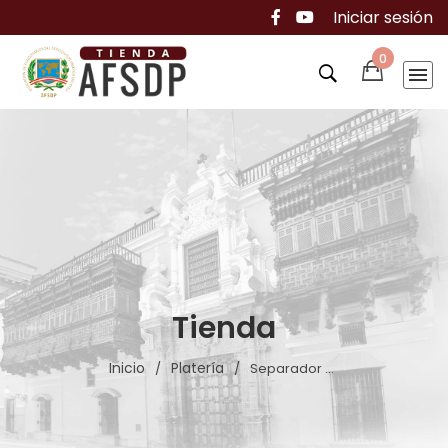
Iniciar sesión
0
Tienda
Inicio
Platería
/
/
Separador ...