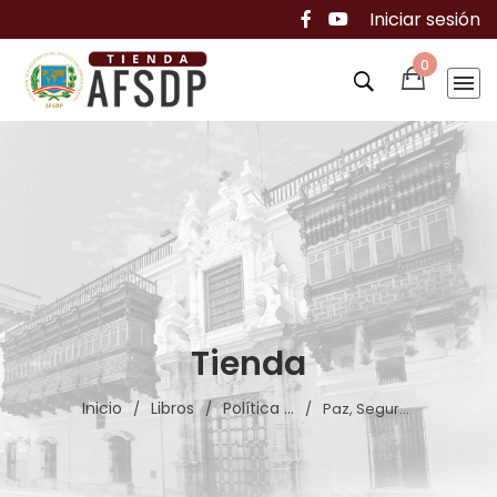
Iniciar sesión
0
Tienda
Inicio
Libros
Política ...
/
/
/
Paz, Segur...