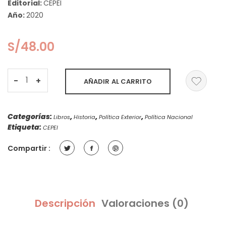
Editorial:
CEPEI
Año:
2020
S/
48.00
Paz,
-
+
AÑADIR AL CARRITO
Seguridad
y
Desarrollo
Categorías:
,
,
,
Libros
Historia
Política Exterior
Política Nacional
en
Etiqueta:
CEPEI
América
Latina
Compartir :
quantity
Descripción
Valoraciones (0)