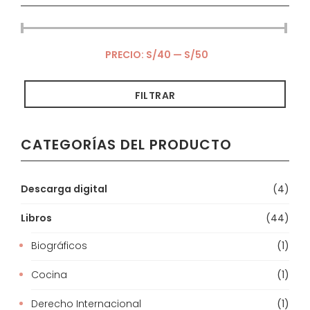
PRECIO:
S/40
—
S/50
FILTRAR
Precio
Precio
mínimo
máximo
CATEGORÍAS DEL PRODUCTO
Descarga digital
(4)
Libros
(44)
Biográficos
(1)
Cocina
(1)
Derecho Internacional
(1)